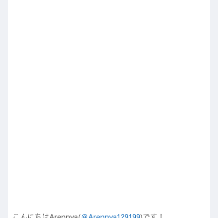
こんにちはArennya(
＠Arennya129199
)です！