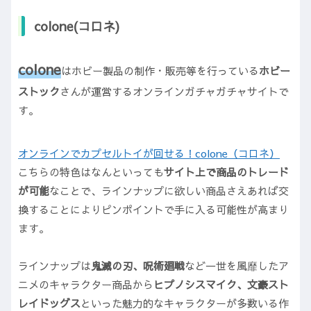
colone(コロネ)
colone
はホビー製品の制作・販売等を行っている
ホビー
ストック
さんが運営するオンラインガチャガチャサイトで
す。
オンラインでカプセルトイが回せる！colone（コロネ）
こちらの特色はなんといっても
サイト上で商品のトレード
が可能
なことで、ラインナップに欲しい商品さえあれば交
換することによりピンポイントで手に入る可能性が高まり
ます。
ラインナップは
鬼滅の刃、呪術廻戦
など一世を風靡したア
ニメのキャラクター商品から
ヒプノシスマイク、文豪スト
レイドッグス
といった魅力的なキャラクターが多数いる作