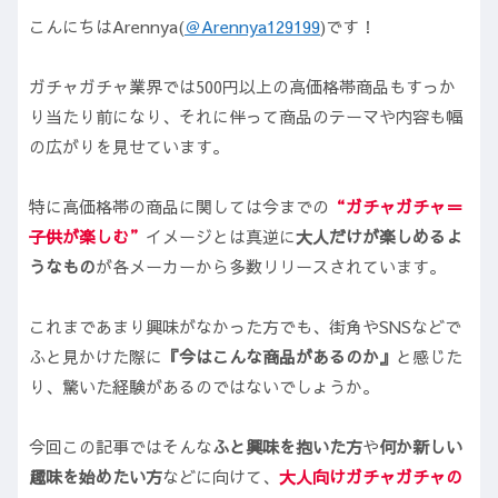
こんにちはArennya(
＠Arennya129199
)です！
ガチャガチャ業界では500円以上の高価格帯商品もすっか
り当たり前になり、それに伴って商品のテーマや内容も幅
の広がりを見せています。
特に高価格帯の商品に関しては今までの
“ガチャガチャ＝
子供
が楽しむ”
イメージとは真逆に
大人だけが楽しめるよ
うなもの
が各メーカーから多数リリースされています。
これまであまり興味がなかった方でも、街角やSNSなどで
ふと見かけた際に
『今はこんな商品があるのか』
と感じた
り、驚いた経験があるのではないでしょうか。
今回この記事ではそんな
ふと興味を抱いた方
や
何か新しい
趣味を始めたい方
などに向けて、
大人向けガチャガチャの