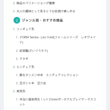
商品のバリエーションが豊富
大人の趣味として見ると十分安価で楽しめる
ジャンル別・おすすめ商品
フィギュア系
₋FORM Series- Leo Void(フォームシリーズ レオヴォイ
ド)
祀宮龍(さいぐうろう)
マタギ
ミニチュア系
蒙古タンメン中本 ミニチュアコレクション
豆ガシャ本 豆六法
実用系
本当に録音再生！レトロminiポータブルプレイヤーマスコ
ット