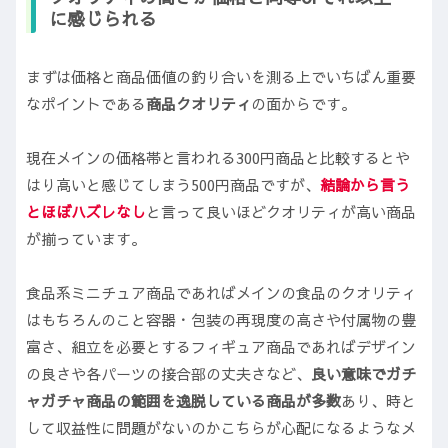
に感じられる
まずは価格と商品価値の釣り合いを測る上でいちばん重要
なポイントである
商品クオリティ
の面からです。
現在メインの価格帯と言われる300円商品と比較するとや
はり高いと感じてしまう500円商品ですが、
結論から言う
とほぼハズレなし
と言って良いほどクオリティが高い商品
が揃っています。
食品系ミニチュア商品であればメインの食品のクオリティ
はもちろんのこと容器・包装の再現度の高さや付属物の豊
富さ、組立を必要とするフィギュア商品であればデザイン
の良さや各パーツの接合部の丈夫さなど、
良い意味でガチ
ャガチャ商品の範囲を逸脱している商品が多数
あり、時と
して収益性に問題がないのかこちらが心配になるようなメ