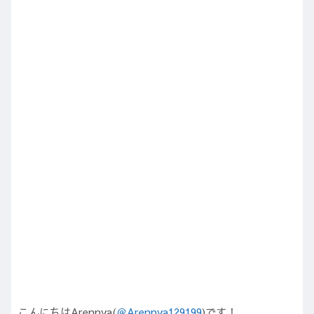
こんにちはArennya(
＠Arennya129199
)です！