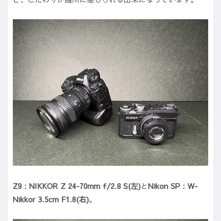
Z9 : NIKKOR Z 24-70mm f/2.8 S(左)
と
Nikon SP : W-
Nikkor 3.5cm F1.8(右)
。