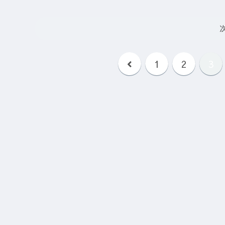
前
1
2
3
へ