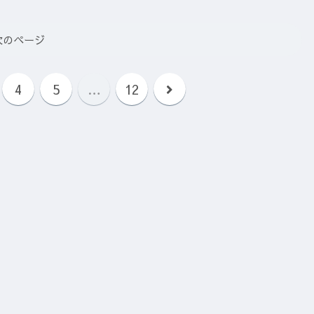
次のページ
次
4
5
…
12
へ